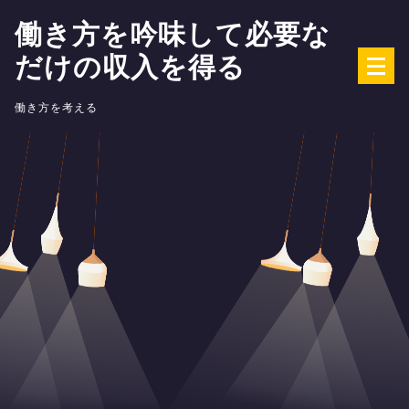
コ
働き方を吟味して必要な
ン
だけの収入を得る
テ
ン
ツ
働き方を考える
へ
ス
キ
ッ
プ