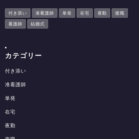
付き添い
准看護師
単発
在宅
夜勤
復職
看護師
結婚式
カテゴリー
付
き
添
い
付
き
添
い
准
看
護
師
准
看
護
師
単
発
単
発
在
宅
在
宅
夜
勤
夜
勤
復
職