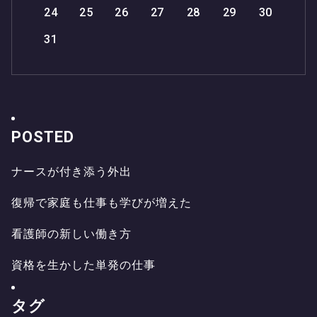
24
25
26
27
28
29
30
31
POSTED
ナ
ー
ス
が
付
き
添
う
外
出
ナ
ー
ス
が
付
き
添
う
外
出
復
帰
で
家
庭
も
仕
事
も
学
び
が
増
え
た
復
帰
で
家
庭
も
仕
事
も
学
び
が
増
え
た
看
護
師
の
新
し
い
働
き
方
看
護
師
の
新
し
い
働
き
方
資
格
を
生
か
し
た
単
発
の
仕
事
資
格
を
生
か
し
た
単
発
の
仕
事
タグ