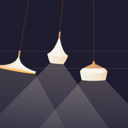
コ
ン
テ
ン
ツ
へ
ス
キ
ッ
プ