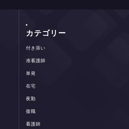
カテゴリー
付
き
添
い
付
き
添
い
准
看
護
師
准
看
護
師
単
発
単
発
在
宅
在
宅
夜
勤
夜
勤
復
職
復
職
看
護
師
看
護
師