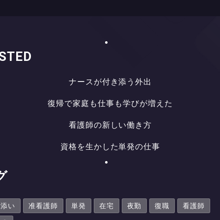
STED
ナ
ー
ス
が
付
き
添
う
外
出
ナ
ー
ス
が
付
き
添
う
外
出
復
帰
で
家
庭
も
仕
事
も
学
び
が
増
え
た
復
帰
で
家
庭
も
仕
事
も
学
び
が
増
え
た
看
護
師
の
新
し
い
働
き
方
看
護
師
の
新
し
い
働
き
方
資
格
を
生
か
し
た
単
発
の
仕
事
資
格
を
生
か
し
た
単
発
の
仕
事
グ
き添い
准看護師
単発
在宅
夜勤
復職
看護師